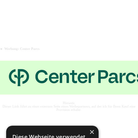
► Werbung: Center Parcs
Hinweis:
Dieser Link führt zu einer externen Seite eines Werbepartners, auf der ich für Ihren Kauf eine
Provision erhalte.
×
Diese Webseite verwendet