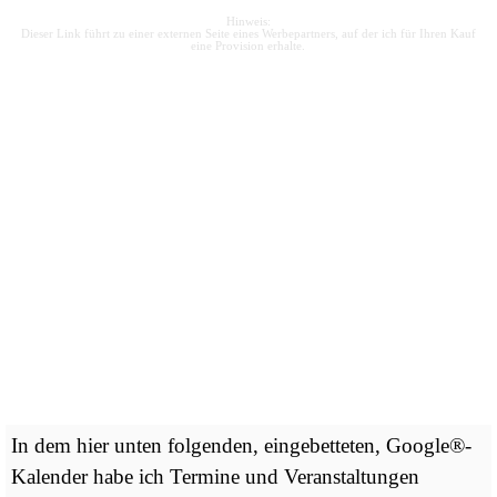
Hinweis:
Dieser Link führt zu einer externen Seite eines Werbepartners, auf der ich für Ihren Kauf
eine Provision erhalte.
In dem hier unten folgenden, eingebetteten, Google®-
Kalender habe ich Termine und Veranstaltungen