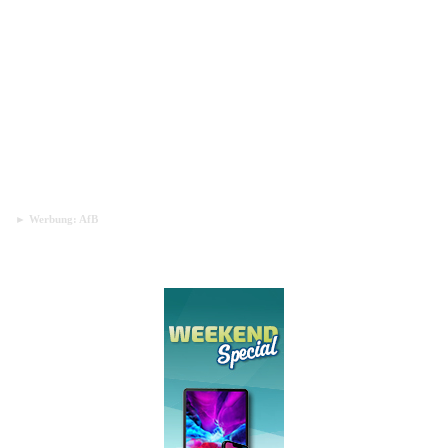
► Werbung: AfB