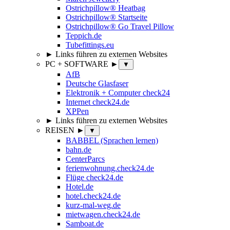
Ostrichpillow® Heatbag
Ostrichpillow® Startseite
Ostrichpillow® Go Travel Pillow
Teppich.de
Tubefittings.eu
► Links führen zu externen Websites
PC + SOFTWARE ►
▼
AfB
Deutsche Glasfaser
Elektronik + Computer check24
Internet check24.de
XPPen
► Links führen zu externen Websites
REISEN ►
▼
BABBEL (Sprachen lernen)
bahn.de
CenterParcs
ferienwohnung.check24.de
Flüge check24.de
Hotel.de
hotel.check24.de
kurz-mal-weg.de
mietwagen.check24.de
Samboat.de