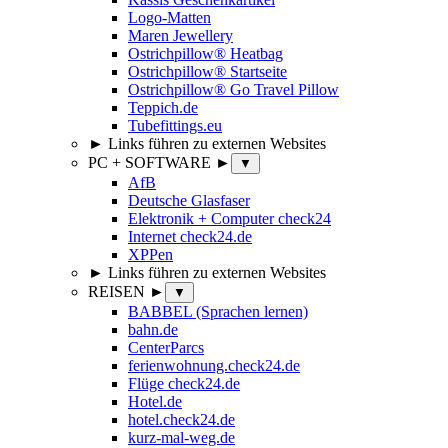
Logo-Matten
Maren Jewellery
Ostrichpillow® Heatbag
Ostrichpillow® Startseite
Ostrichpillow® Go Travel Pillow
Teppich.de
Tubefittings.eu
► Links führen zu externen Websites
PC + SOFTWARE ►
▼
AfB
Deutsche Glasfaser
Elektronik + Computer check24
Internet check24.de
XPPen
► Links führen zu externen Websites
REISEN ►
▼
BABBEL (Sprachen lernen)
bahn.de
CenterParcs
ferienwohnung.check24.de
Flüge check24.de
Hotel.de
hotel.check24.de
kurz-mal-weg.de