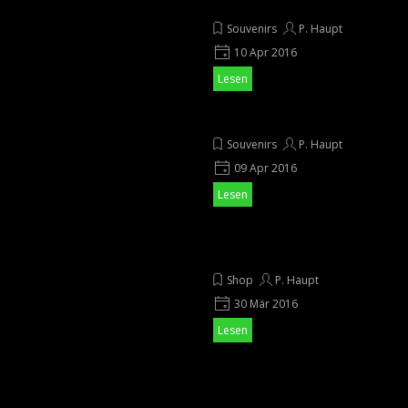
- Missionshaus"
Souvenirs
P. Haupt
10 Apr 2016
Lesen
Neue Magnete entworfen
Souvenirs
P. Haupt
09 Apr 2016
Lesen
Neue Tasse "Marpingen -
Härtelwald"
Shop
P. Haupt
30 Mär 2016
Lesen
Website
sehenswertes.SAARLAND