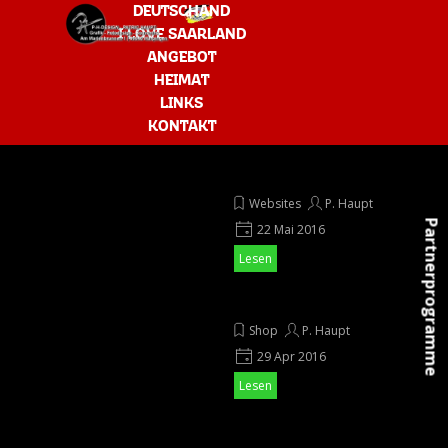
Direkt zum Seiteninhalt
Menü überspringen
DEUTSCHAND
I LOVE SAARLAND
ANGEBOT
▼
HEIMAT
LINKS
KONTAKT
Facebook
Websites
P. Haupt
Partnerprogramme
22 Mai 2016
Lesen
Neue Trauerkarte
Shop
P. Haupt
29 Apr 2016
Lesen
neuer Magnet "St. Wendel