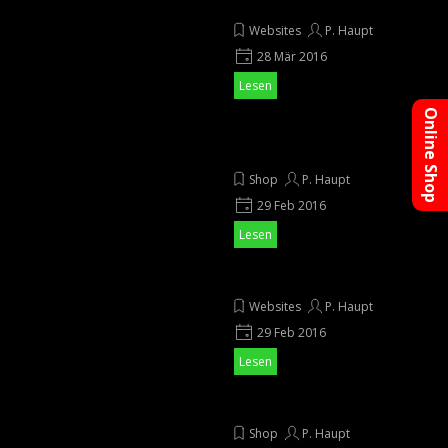
erweitert
Websites
P. Haupt
28 Mär 2016
Lesen
Online Shop
Glückwunschkarte
"Feuerwerk" gedruckt
Shop
P. Haupt
29 Feb 2016
Lesen
Websites neu gestaltet
Websites
P. Haupt
29 Feb 2016
Lesen
Webshop integriert
Shop
P. Haupt