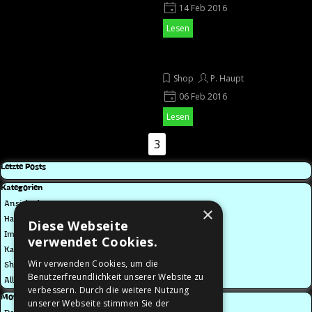
14 Feb 2016
Lesen
Neue Glückwunschkarten
Shop
P. Haupt
06 Feb 2016
Lesen
Zurück
Gehen Sie zu Seite:
1
Gehen Sie zu Seite:
2
Aktuelle Seite:
3
Gehen Sie zu Seite:
4
Gehen Sie zu Seite:
5
Weiter
Block überspringen Letzte Posts
Letzte Posts
Block überspringen Kategorien
Kategorien
Ansichtskarten
×
Halloween
Diese Webseite
Impressum
verwendet Cookies.
Kalender
Wir verwenden Cookies, um die
Shop
Benutzerfreundlichkeit unserer Website zu
Alle Kategorien
verbessern. Durch die weitere Nutzung
Block überspringen Monatliche Posts
Monatliche Posts
unserer Webseite stimmen Sie der