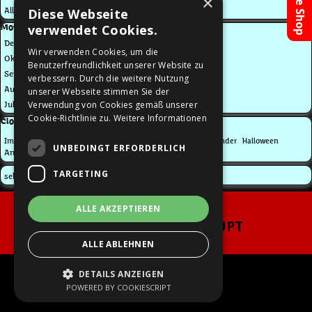
Online Shop
×
Diese Webseite
Alle Kategorien
verwendet Cookies.
Block überspringen Monatliche Posts
Monatliche Posts
Dez 2016
Wir verwenden Cookies, um die
Okt 2016
Benutzerfreundlichkeit unserer Website zu
Sep 2016
verbessern. Durch die weitere Nutzung
Aug 2016
unserer Webseite stimmen Sie der
Verwendung von Cookies gemäß unserer
Jul 2016
Cookie-Richtlinie zu.
Weitere Informationen
Block überspringen Clouds
Clouds
Shop
Websites
websites
shop
Impressum
Kalender
Halloween
UNBEDINGT ERFORDERLICH
Souvenirs
Ansichtskarten
Weihnachten
Block überspringen
TARGETING
sehenswertes.SAARLAND
Menü überspringen
Impressum
Datenschutz
ALLE AKZEPTIEREN
P-H-DESIGN
- PATRIC HAUPT
®
ALLE ABLEHNEN
Grafik - Fotodesign - Souvenirs
Zurück zum Seiteninhalt
Am Marienbrunnen 1 | 66646 Marpingen
DETAILS ANZEIGEN
POWERED BY COOKIESCRIPT