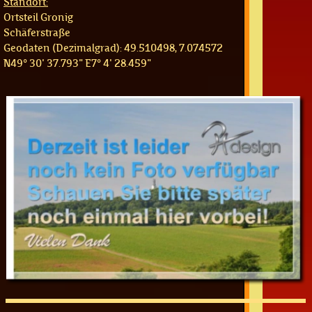
Standort:
Ortsteil Gronig
Schäferstraße
Geodaten (Dezimalgrad):
49.510498, 7.074572
N49° 30' 37.793" E7° 4' 28.459"