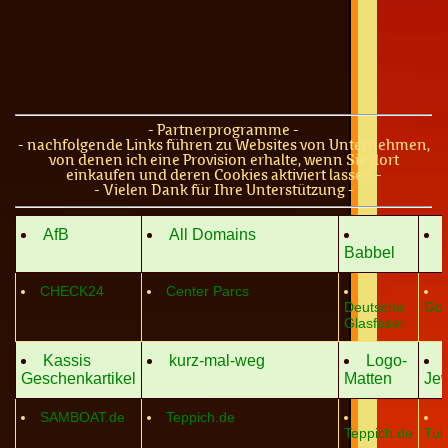
- Partnerprogramme -
- nachfolgende Links führen zu Websites von Unternehmen,
von denen ich eine Provision erhalte, wenn Sie dort
einkaufen und deren Cookies aktiviert lassen -
- Vielen Dank für Ihre Unterstützung -
AfB
All Domains
Babbel
CHECK24
Center Parcs
Deutsche
GoW
Glasfaser
Kassis
kurz-mal-weg
Logo-
Geschenkartikel
Matten
Jew
SAMBOAT.de
Teppich.de
Teppich.de
Tub