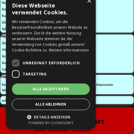
×
Halloween
Diese Webseite
Impressum
verwendet Cookies.
Kalender
Wir verwenden Cookies, um die
Shop
Benutzerfreundlichkeit unserer Website zu
Alle Kategorien
verbessern. Durch die weitere Nutzung
Block überspringen Monatliche Posts
Monatliche Posts
unserer Webseite stimmen Sie der
Dez 2016
Verwendung von Cookies gemäß unserer
Cookie-Richtlinie zu.
Weitere Informationen
Okt 2016
Sep 2016
UNBEDINGT ERFORDERLICH
Aug 2016
Jul 2016
TARGETING
Block überspringen Clouds
Clouds
Websites
shop
websites
Ansichtskarten
Kalender
Impressum
ALLE AKZEPTIEREN
Shop
Souvenirs
Weihnachten
Halloween
Block überspringen
sehenswertes.SAARLAND
ALLE ABLEHNEN
Menü überspringen
Impressum
Datenschutz
DETAILS ANZEIGEN
P-H-DESIGN
- PATRIC HAUPT
®
POWERED BY COOKIESCRIPT
Grafik - Fotodesign - Souvenirs