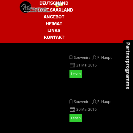
Direkt zum Seiteninhalt
Menü überspringen
DEUTSCHAND
I LOVE SAARLAND
ANGEBOT
▼
HEIMAT
LINKS
KONTAKT
Partnerprogramme
Magnete sind eingetroffen
Souvenirs
P. Haupt
31 Mai 2016
Lesen
Neue Magnete sind
unterwegs
Souvenirs
P. Haupt
30 Mai 2016
Lesen
Fotos von Magneten