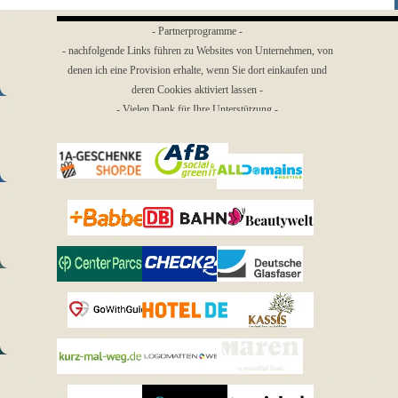
- Partnerprogramme -
- nachfolgende Links führen zu Websites von Unternehmen, von
denen ich eine Provision erhalte, wenn Sie dort einkaufen und
deren Cookies aktiviert lassen -
- Vielen Dank für Ihre Unterstützung -
Menü überspringen
1a-
AfB
Geschenkeshop
All Domains
Babbel
bahn.de
Beautywelt
Center
Deutsche
CHECK24
Parcs
Glasfaser
Kassis
GoWithGuide
HOTEL.de
Geschenkartikel
kurz-mal-
Logo-
Maren
weg
Matten
Jewellery