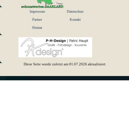
Menü überspringen
Impressum
Datenschutz
Partner
Kontakt
Heimat
Diese Seite wurde zuletzt am
01.07.2026
aktualisiert.
Zurück zum Seiteninhalt