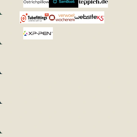
Ostrichpillow
SAMBOAT
Teppich.de
Tubefittings.eu
Verwoehnwochenende.de
Website X5
XPPen