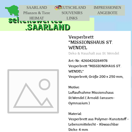
Direkt zum Seiteninhalt
Menü überspringen
SAARLAND
DEUTSCHLAND
IMPRESSIONEN
Pflanzen & Tiere
SOUVENIRS
▼
ANGEBOTE
▼
HEIMAT
LINKS
▼
Vesperbrett
"MISSIONSHAUS ST.
WENDEL
Deko & Haushalt aus St. Wendel
Art.-Nr.: 4260420284978
Vesperbrett "MISSIONSHAUS ST.
WENDEL"
Vesperbrett, Größe 200 x 250 mm,
Motive:
Luftaufnahme Missionshaus
St.Wendel ( Arnold-Janssen-
Gymnasium )
Material:
Vesperbrett aus Polymer-Kunststoff -
Lebensmittelecht - Abwaschbar
Dicke: 4 mm