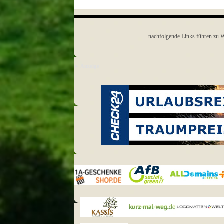
- nachfolgende Links führen zu W
► Anzeige
► Anzeige
1a-
AfB
All Domains
Geschenkeshop
Kassis
kurz-mal-
Logo-
Geschenkartikel
weg
Matten