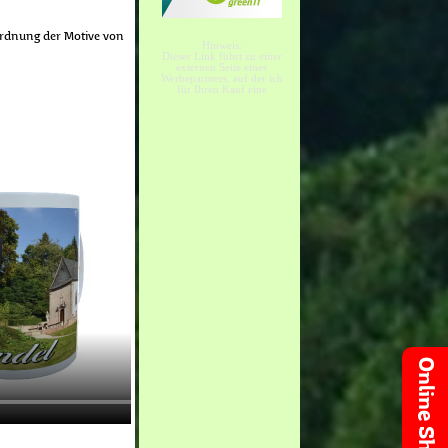
ordnung der Motive von
Hinweis:
Dieser Link führt zu einer
externen Seite eines
Werbepartners, auf der ich
für Ihren Kauf eine
Provision erhalte.
Online Shop