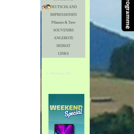
Partnerprogramme
DEUTSCHLAND
IMPRESSIONEN
▼
Pflanzen & Tiere
▼
SOUVENIRS
▼
ANGEBOTE
▼
HEIMAT
LINKS
▼
► Werbung: AfB