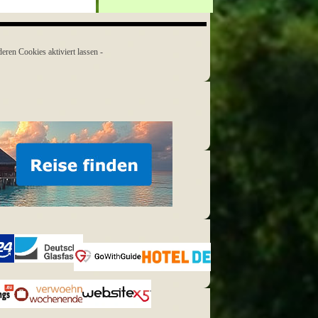
ren Cookies aktiviert lassen -
Deutsche
Glasfaser
GoWithGuide
HOTEL.de
s.eu
Verwoehnwochenende.de
Website X5