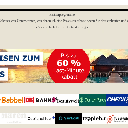
- Partnerprogramme -
ebsites von Unternehmen, von denen ich eine Provision erhalte, wenn Sie dort einkaufen und de
- Vielen Dank für Ihre Unterstützung -
Menü überspringen
Center
Babbel
bahn.de
Beautywelt
CHECK24
Parcs
Maren
Ostrichpillow
SAMBOAT
Teppich.de
Tubefitting
Jewellery