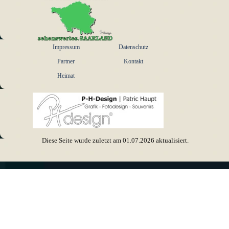
Menü überspringen
Impressum
Datenschutz
Partner
Kontakt
Heimat
Diese Seite wurde zuletzt am
01.07.2026
aktualisiert.
Zurück zum Seiteninhalt