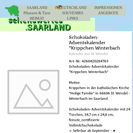
Direkt zum Seiteninhalt
Menü überspringen
SAARLAND
DEUTSCHLAND
IMPRESSIONEN
Pflanzen & Tiere
SOUVENIRS
▼
ANGEBOTE
▼
HEIMAT
LINKS
▼
Schokoladen-
Adventskalender
"Krippchen Winterbach
Kalender aus St. Wendel
Art.-Nr.: 4260420284763
Schokoladen-Adventskalender
"Krippchen Winterbach"
Motive:
Krippchen in der katholischen Kirche
"Heilige Familie" in 66606 St. Wendel -
Winterbach im Saarland
Schokoladen-Adventskalender mit 24
Türchen, 34,7 cm x 24,8 cm,
feinste, zertifizierte
Vollmilchschokolade
☼ lieferbar ab September - ►