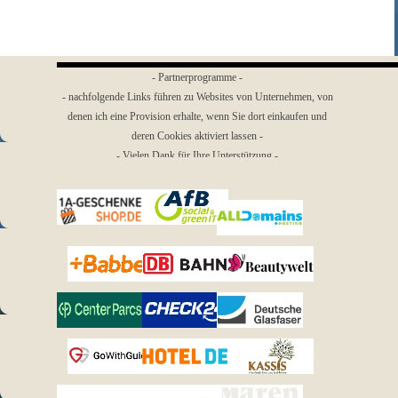
- Partnerprogramme -
- nachfolgende Links führen zu Websites von Unternehmen, von
denen ich eine Provision erhalte, wenn Sie dort einkaufen und
deren Cookies aktiviert lassen -
- Vielen Dank für Ihre Unterstützung -
Menü überspringen
1a-
AfB
Geschenkeshop
All Domains
Babbel
bahn.de
Beautywelt
Center
Deutsche
CHECK24
Parcs
Glasfaser
Kassis
GoWithGuide
HOTEL.de
Geschenkartikel
kurz-mal-
Logo-
Maren