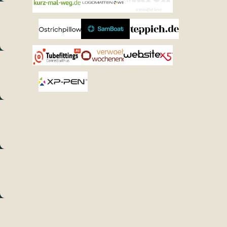
weg
Matten
Jewellery
Ostrichpillow
SAMBOAT
Teppich.de
Tubefittings.eu
Verwoehnwochenende.de
Website X5
XPPen