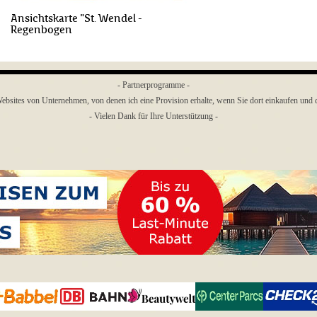
Ansichtskarte "St. Wendel -
Regenbogen
- Partnerprogramme -
ebsites von Unternehmen, von denen ich eine Provision erhalte, wenn Sie dort einkaufen und de
- Vielen Dank für Ihre Unterstützung -
Menü überspringen
Center
Babbel
bahn.de
Beautywelt
CHECK24
Parcs