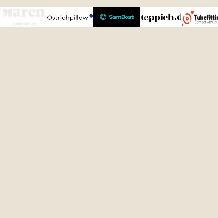
Maren
Ostrichpillow
SAMBOAT
Teppich.de
Tubefitting
Jewellery