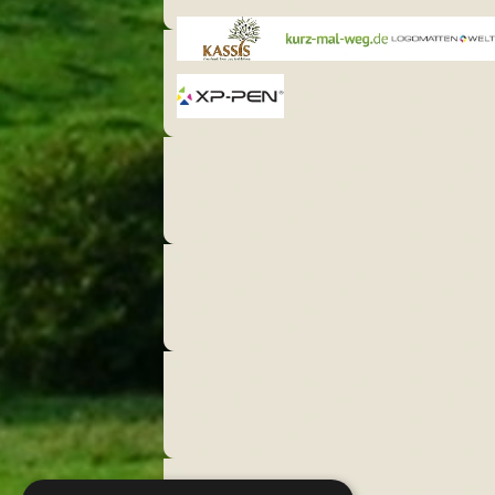
Kassis
kurz-mal-
Logo-
Geschenkartikel
weg
Matten
XPPen