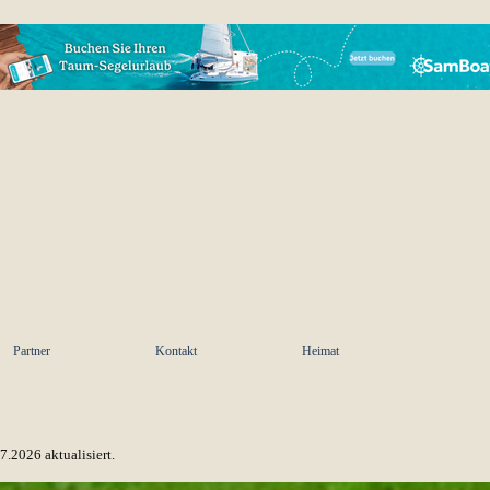
Menü überspringen
Partner
Kontakt
Heimat
07.2026
aktualisiert.