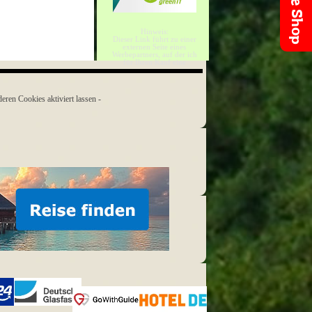
Online Shop
Hinweis:
Dieser Link führt zu einer
externen Seite eines
Werbepartners, auf der ich
für Ihren Kauf eine
Provision erhalte.
ren Cookies aktiviert lassen -
Deutsche
Glasfaser
GoWithGuide
HOTEL.de