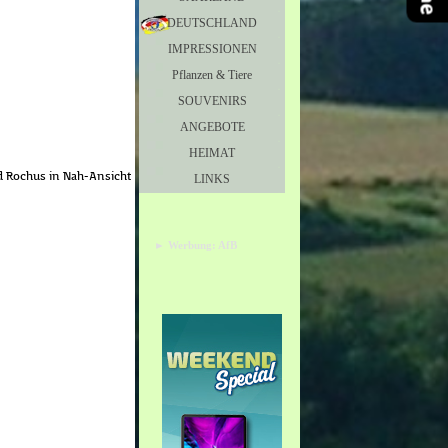
DEUTSCHLAND
IMPRESSIONEN
▼
Pflanzen & Tiere
▼
SOUVENIRS
▼
ANGEBOTE
▼
HEIMAT
nd Rochus in Nah-Ansicht
LINKS
▼
► Werbung: AfB