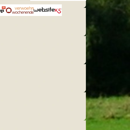
s.eu
Verwoehnwochenende.de
Website X5