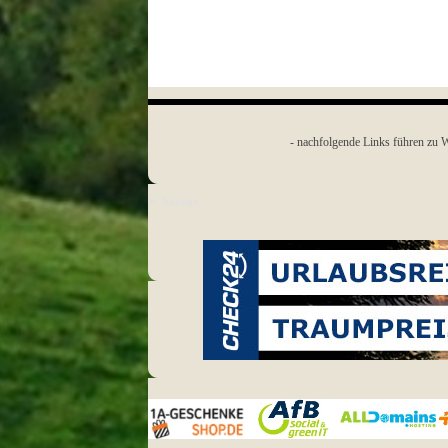
- nachfolgende Links führen zu W
► Anzeige
1a-
AfB
All Domains
Geschenkeshop