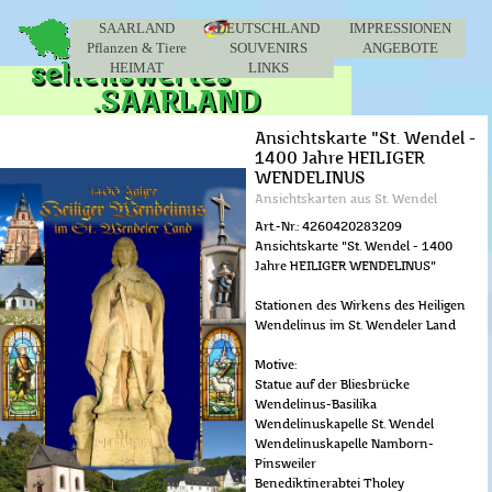
Direkt zum Seiteninhalt
Menü überspringen
SAARLAND
DEUTSCHLAND
IMPRESSIONEN
Pflanzen & Tiere
SOUVENIRS
▼
ANGEBOTE
▼
HEIMAT
LINKS
▼
Ansichtskarte "St. Wendel -
1400 Jahre HEILIGER
WENDELINUS
Ansichtskarten aus St. Wendel
Art.-Nr.: 4260420283209
Ansichtskarte "St. Wendel - 1400
Jahre HEILIGER WENDELINUS"
Stationen des Wirkens des Heiligen
Wendelinus im St. Wendeler Land
Motive:
Statue auf der Bliesbrücke
Wendelinus-Basilika
Wendelinuskapelle St. Wendel
Wendelinuskapelle Namborn-
Pinsweiler
Benediktinerabtei Tholey