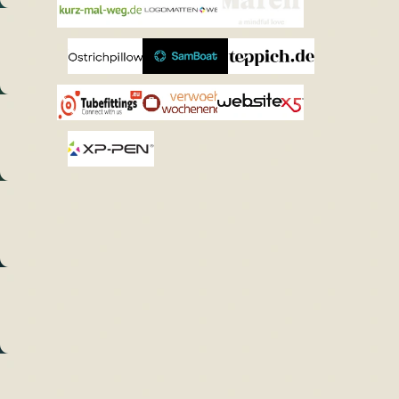
kurz-mal-
Logo-
Maren
weg
Matten
Jewellery
Ostrichpillow
SAMBOAT
Teppich.de
Tubefittings.eu
Verwoehnwochenende.de
Website X5
XPPen