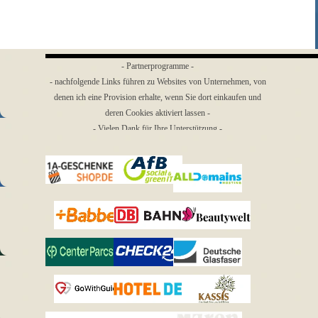
- Partnerprogramme -
- nachfolgende Links führen zu Websites von Unternehmen, von
denen ich eine Provision erhalte, wenn Sie dort einkaufen und
deren Cookies aktiviert lassen -
- Vielen Dank für Ihre Unterstützung -
Menü überspringen
1a-
AfB
Geschenkeshop
All Domains
Babbel
bahn.de
Beautywelt
Center
Deutsche
CHECK24
Parcs
Glasfaser
Kassis
GoWithGuide
HOTEL.de
Geschenkartikel