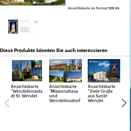
Ansichtskarte im Format DIN A6
Diese Produkte könnten Sie auch interessieren
Ansichtskarte
Ansichtskarte
Ansichtskarte
"Wendelinussta
"Missionshaus
"Viele Grüße
dt St. Wendel
und
aus Sankt
Wendelinushof
Wendel
Po
"W
W