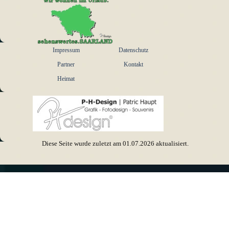
Menü überspringen
Impressum
Datenschutz
Partner
Kontakt
Heimat
Diese Seite wurde zuletzt am
01.07.2026
aktualisiert.
Zurück zum Seiteninhalt