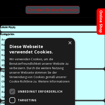
Online Shop
Block überspringen Letzte Posts
Letzte Posts
Block überspringen Kategorien
Kategorien
Ansichtskarten
×
Halloween
Diese Webseite
Impressum
verwendet Cookies.
Kalender
Wir verwenden Cookies, um die
Shop
Benutzerfreundlichkeit unserer Website zu
Alle Kategorien
verbessern. Durch die weitere Nutzung
Block überspringen Monatliche Posts
Monatliche Posts
unserer Webseite stimmen Sie der
Verwendung von Cookies gemäß unserer
Dez 2016
Cookie-Richtlinie zu.
Weitere Informationen
Okt 2016
Sep 2016
UNBEDINGT ERFORDERLICH
Aug 2016
Jul 2016
TARGETING
Block überspringen Clouds
Clouds