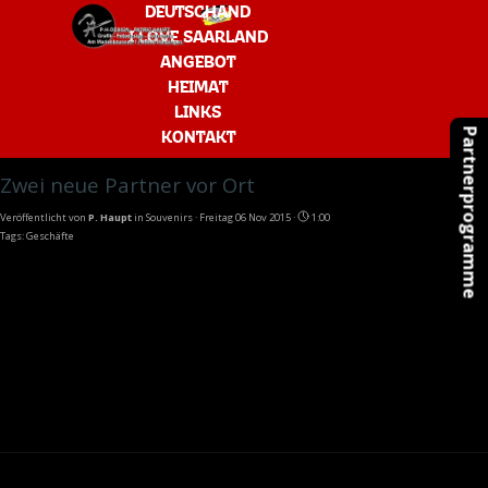
Direkt zum Seiteninhalt
Menü überspringen
DEUTSCHAND
I LOVE SAARLAND
ANGEBOT
▼
HEIMAT
LINKS
Partnerprogramme
KONTAKT
Zwei neue Partner vor Ort
Veröffentlicht von
P. Haupt
in
Souvenirs
· Freitag 06 Nov 2015 ·
1:00
Tags:
Geschäfte
Es gibt zwei weitere Geschäfte, in denen man meine
Produkte vor Ort kaufen oder bestellen kann.
Zuletzt hinzugekommen sind:
EDEKA Groß
in
Tholey
und
Nah und Gut Groß
in
Tholey-Hasborn
.
Hier geht es zur Liste meiner "Partner vor Ort".
Es gibt noch keine Rezension.